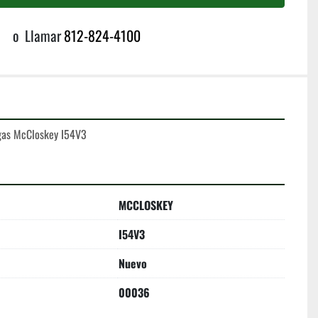
o
Llamar
812-824-4100
gas McCloskey I54V3
MCCLOSKEY
I54V3
Nuevo
00036