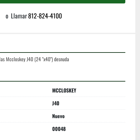
o
Llamar
812-824-4100
las Mccloskey J40 (24 "x40") desnuda
MCCLOSKEY
J40
Nuevo
00048