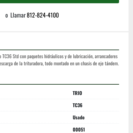
o
Llamar
812-824-4100
o TC36 Std con paquetes hidráulicos y de lubricación, arrancadores 
escarga de la trituradora, todo montado en un chasis de eje tándem.
TRIO
TC36
Usado
00051