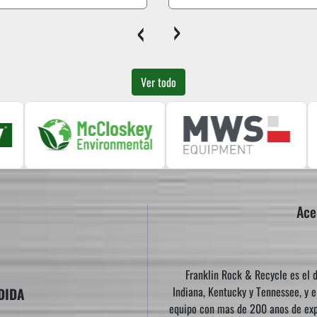
‹
›
Ver todo
Ace
Franklin Rock & Recycle es el d
Indiana, Kentucky y Tennessee, y e
DIDA
equipo con mas de 200 anos de expe