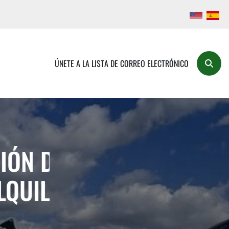
ÚNETE A LA LISTA DE CORREO ELECTRÓNICO
Buscar
E
VENTA Y FAB
ER Y
EQUIPOS PESAD
SERV