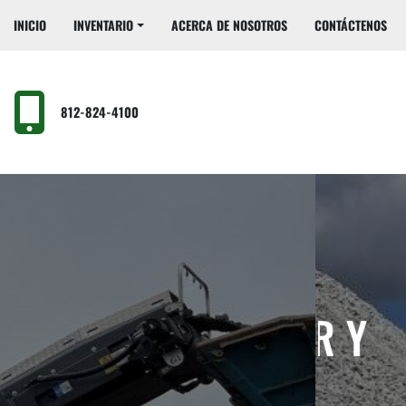
INICIO
INVENTARIO
ACERCA DE NOSOTROS
CONTÁCTENOS
812-824-4100
RICACIÓN DE
OS, ALQUILER Y
EQU
ICIO